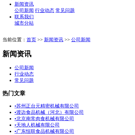
新闻资讯
公司新闻
行业动态
常见问题
联系我们
城市分站
当前位置：
首页
>>
新闻资讯
>>
公司新闻
新闻资讯
公司新闻
行业动态
常见问题
热门文章
•
苏州正台元精密机械有限公司
•
渡边食品机械（河北）有限公司
•
北京南常肉食机械有限公司
•
天地人机械有限公司
•
广东恒联食品机械有限公司